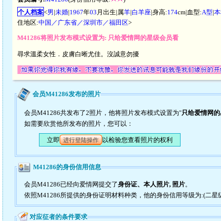
个人档案
<
男
|
未婚
|
1967
年
03
月出生|属
羊
|
白羊座
|身高:
174
cm|血型:
A型
|
本
住地区:
中国／广东省／深圳市／福田区
>
M41286将照片发布模式设置为: 只给爱情网的星级会员看
尋求溫柔女性．皮膚白晰尤佳。沒誠意勿擾
会员M41286发布的照片
会员M41286共发布了2照片，他将照片发布模式设置为"
只给爱情网的
如需要欣赏他所发布的照片，您可以：
立即
以检验您查看照片的权利
进行登陆操作
M41286的身份信用信息
会员M41286已经向爱情网提交了
身份证、本人照片, 照片
。
依照M41286所提供的身份证明材料种类，他的身份信用等级为:(二星
对应征者的条件要求