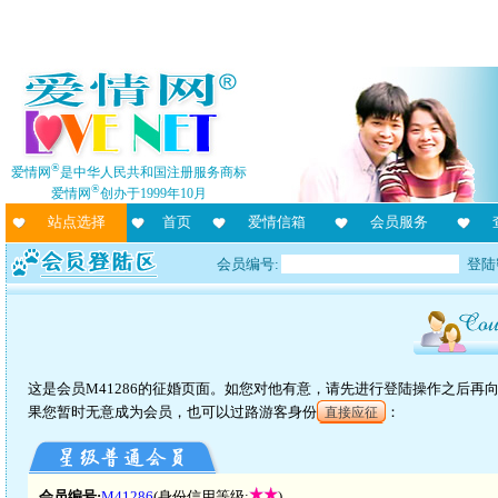
®
爱情网
是中华人民共和国注册服务商标
®
爱情网
创办于1999年10月
站点选择
首页
爱情信箱
会员服务
会员编号:
登陆
这是会员M41286的征婚页面。如您对他有意，请先进行登陆操作之后
果您暂时无意成为会员，也可以过路游客身份
：
直接应征
会员编号:
M41286
(身份信用等级:
)