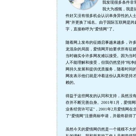
我发现很多条件非
我大为感慨，我是
件好又没有很多机会认识单身异性的人
网”并更换了域名。由于国际互联网是跨
字，直接称呼为“爱情网”了。
随着网上发布的征婚启事越来越多，许
龙混杂的局面，爱情网开始要求所有征
当时确实令许多网友难以接受。因为当
人不能理解和接受，但我仍然坚持"纯净
网持久发展和提供优质服务，随着时间
网友表示他们就是冲着这份认真和坚持
赖的。
得益于这些网友的认同和支持，虽然没
存并不断完善自身。2001年1月，爱
业务经营许可证"，2001年2月爱情网
了“爱情网”注册商标申请，并最终获得
虽然今天的爱情网仍然是一个规模不大的
礼的请帖，我和所有的工作人员都觉得