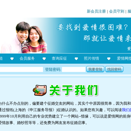
新会员注册
|
会员守则
|
箱
会员服务
查询应征
照片传情
爱情网
登陆密码:
我要登陆
找回密码
为什么不办点别的，偏要建个征婚交友的网站，其实个中原因很简单，因为我和
通过报纸(上海的《申江服务导报》)征婚认识的。如果您有兴趣，可以阅读
我们
999年10月利用自己的专业优势建立了一个网站--惜缘，可以说是爱情网的
爱情故事、婚纱照等等，还免费为网友发布征婚启事。