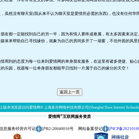
，虽然没有聊天室(我从来不认为聊天室是爱情所必需的东西)，也没有任何华
身朋友都一定能找到自己的另一半，因为有情人要终成眷属，有太多因素来决定
等媒体来帮助自己寻找缘份，就象为自己的房间多开了一扇窗，不但外面的风景
热情周到的态度为每一位来到爱情网的单身朋友服务，在这里有诸多便捷、贴心
友的乐园，祝愿每一位单身朋友都能早日找到一片属于自己的缘分的天空！
版本浏览器访问爱情网® 上海多亦网络科技有限公司(Shanghai Duoe Internet Technolog
®
爱情网
互联网服务资质
信息服务经营许可证
沪B2-20040016号 网站备案登记
沪ICP备2021010