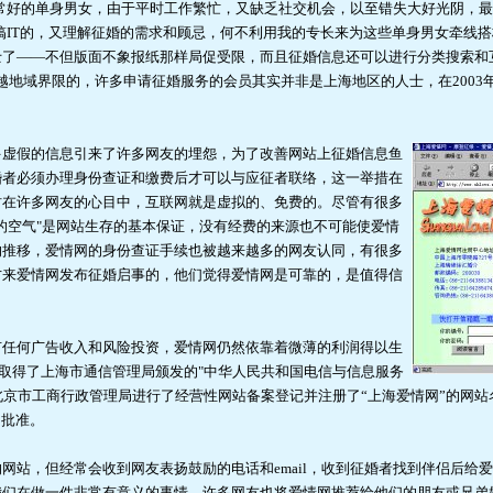
常好的单身男女，由于平时工作繁忙，又缺乏社交机会，以至错失大好光阴，最
搞IT的，又理解征婚的需求和顾忌，何不利用我的专长来为这些单身男女牵线
士了——不但版面不象报纸那样局促受限，而且征婚信息还可以进行分类搜索和
越地域界限的，许多申请征婚服务的会员其实并非是上海地区的人士，在2003年
多虚假的信息引来了许多网友的埋怨，为了改善网站上征婚信息鱼
婚者必须办理身份查证和缴费后才可以与应征者联络，这一举措在
时在许多网友的心目中，互联网就是虚拟的、免费的。尽管有很多
的空气"是网站生存的基本保证，没有经费的来源也不可能使爱情
的推移，爱情网的身份查证手续也被越来越多的网友认同，有很多
才来爱情网发布征婚启事的，他们觉得爱情网是可靠的，是值得信
有任何广告收入和风险投资，爱情网仍然依靠着微薄的利润得以生
情网取得了上海市通信管理局颁发的"中华人民共和国电信与信息服务
在北京市工商行政管理局进行了经营性网站备案登记并注册了“上海爱情网”的网站
了批准。
网站，但经常会收到网友表扬鼓励的电话和email，收到征婚者找到伴侣后给
我们在做一件非常有意义的事情。许多网友也将爱情网推荐给他们的朋友或兄弟