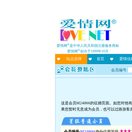
®
爱情网
是中华人民共和国注册服务商标
®
爱情网
创办于1999年10月
站点选择
首页
爱情信
会员编号:
这是会员M24866的征婚页面。如您对
果您暂时无意成为会员，也可以过路游客
会员编号:
M24866
(身份信用等级: