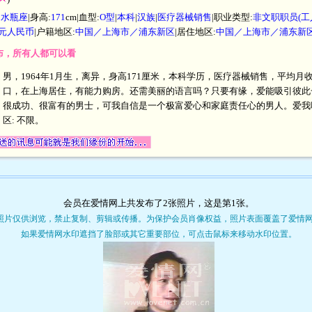
|
水瓶座
|身高:
171
cm|血型:
O型
|
本科
|
汉族
|
医疗器械销售
|职业类型:
非文职职员(
00元人民币
|户籍地区:
中国／上海市／浦东新区
|居住地区:
中国／上海市／浦东新
发布，所有人都可以看
男，1964年1月生，离异，身高171厘米，本科学历，医疗器械销售，平均月收入
口，在上海居住，有能力购房。还需美丽的语言吗？只要有缘，爱能吸引彼此
很成功、很富有的男士，可我自信是一个极富爱心和家庭责任心的男人。爱我
区: 不限。
会员在爱情网上共发布了2张照片，这是第
1
张。
照片仅供浏览，禁止复制、剪辑或传播。为保护会员肖像权益，照片表面覆盖了爱情
如果爱情网水印遮挡了脸部或其它重要部位，可点击鼠标来移动水印位置。