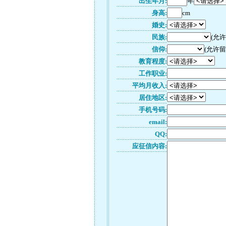
出生年月:
年
身高:
cm
婚史:
民族:
(允
信仰:
(允许留
教育程度:
工作职业:
平均月收入:
居住地区:
手机号码:
email:
QQ:
应征信内容: