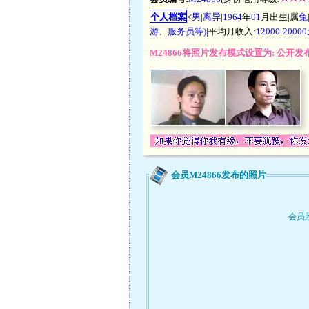
个人档案
<
男
|
离异
|
1964
年
01
月出生|属
兔
游、服务员等)
|平均月收入:
12000-200
M24866将照片发布模式设置为: 公开
会员M24866发布的照片
会员