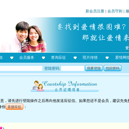
新会员注册
|
会员守则
|
箱
会员服务
查询应征
照片传情
爱情网
登陆密码:
我要登陆
找回密码
他有意，请先进行登陆操作之后再向他发送应征信。如果您还不是会员，建议先免
身份
：
直接应征
)