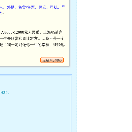
工人、外勤、售货/售票、保安、司机、导
区
>
8000-12000元人民币。上海杨浦户
一生去欣赏和阅读对方……我不是一个
吧！我一定能还你一生的幸福。征婚地
应征M24866
网水印。