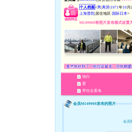
个人档案
<
男
|
离异
|
1971
年
10
月
上海普陀
|居住地区:
国际日本
>
M149969将照片发布模式设
独白
爱
带你去看海
会员M149969发布的照片
会员