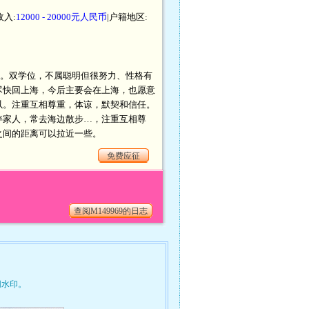
收入:
12000 - 20000元人民币
|户籍地区:
上。双学位，不属聪明但很努力、性格有
尽快回上海，今后主要会在上海，也愿意
以。注重互相尊重，体谅，默契和信任。
伴家人，常去海边散步…，注重互相尊
之间的距离可以拉近一些。
免费应征
查阅M149969的日志
网水印。