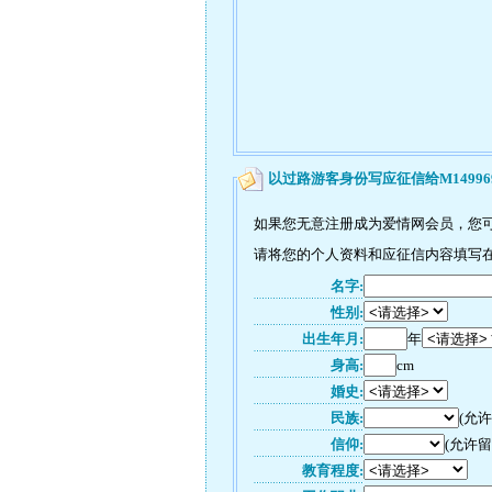
以过路游客身份写应征信给M14996
如果您无意注册成为爱情网会员，您可
请将您的个人资料和应征信内容填写在如
名字:
性别:
出生年月:
年
身高:
cm
婚史:
民族:
(允
信仰:
(允许留
教育程度: