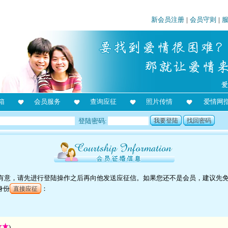
新会员注册
|
会员守则
|
箱
会员服务
查询应征
照片传情
爱情网
登陆密码:
我要登陆
找回密码
对他有意，请先进行登陆操作之后再向他发送应征信。如果您还不是会员，建议先
身份
：
直接应征
)