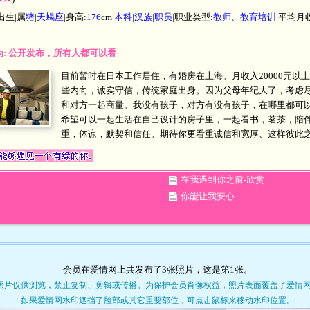
出生|属
猪
|
天蝎座
|身高:
176
cm|
本科
|
汉族
|
职员
|职业类型:
教师、教育培训
|平均月
置为: 公开发布，所有人都可以看
目前暂时在日本工作居住，有婚房在上海。月收入20000元以
些内向，诚实守信，传统家庭出身。因为父母年纪大了，考虑
和对方一起商量。我没有孩子，对方有没有孩子，在哪里都可
希望可以一起生活在自己设计的房子里，一起看书，茗茶，陪
重，体谅，默契和信任。期待你更看重诚信和宽厚、这样彼此
在我遇到你之前-欣赏
你能让我安心
会员在爱情网上共发布了3张照片，这是第
1
张。
照片仅供浏览，禁止复制、剪辑或传播。为保护会员肖像权益，照片表面覆盖了爱情
如果爱情网水印遮挡了脸部或其它重要部位，可点击鼠标来移动水印位置。