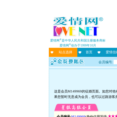
®
爱情网
是中华人民共和国注册服务商标
®
爱情网
创办于1999年10月
站点选择
首页
爱情信
会员编号:
这是会员M149969的征婚页面。如您
果您暂时无意成为会员，也可以过路游客
会员编号:
M149969
(身份信用等级: