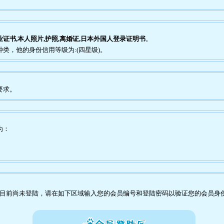
业证书,本人照片,护照,离婚证,日本外国人登录证明书
。
种类，他的身份信用等级为:(四星级)。
要求。
为：
目前尚未登陆，请在如下区域输入您的会员编号和登陆密码以验证您的会员身