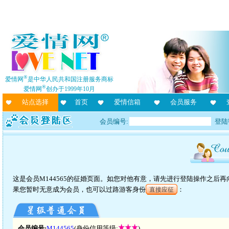
®
爱情网
是中华人民共和国注册服务商标
®
爱情网
创办于1999年10月
站点选择
首页
爱情信箱
会员服务
会员编号:
登陆
这是会员M144565的征婚页面。如您对他有意，请先进行登陆操作之后
果您暂时无意成为会员，也可以过路游客身份
：
直接应征
会员编号:
M144565
(身份信用等级:
)