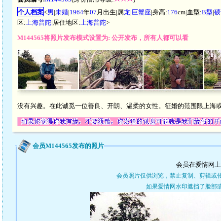
个人档案
<
男
|
未婚
|
1964
年
07
月出生|属
龙
|
巨蟹座
|身高:
176
cm|血型:
B型
|
硕
区:
上海普陀
|居住地区:
上海普陀
>
M144565将照片发布模式设置为: 公开发布，所有人都可以看
没有兴趣。在此诚觅一位善良、开朗、温柔的女性。征婚的范围限上海
会员M144565发布的照片
会员在爱情网上
会员照片仅供浏览，禁止复制、剪辑或
如果爱情网水印遮挡了脸部