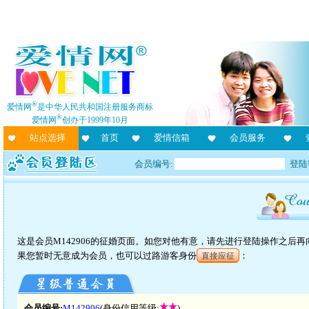
®
爱情网
是中华人民共和国注册服务商标
®
爱情网
创办于1999年10月
站点选择
首页
爱情信箱
会员服务
会员编号:
登陆
这是会员M142906的征婚页面。如您对他有意，请先进行登陆操作之后
果您暂时无意成为会员，也可以过路游客身份
：
直接应征
会员编号:
M142906
(身份信用等级:
)