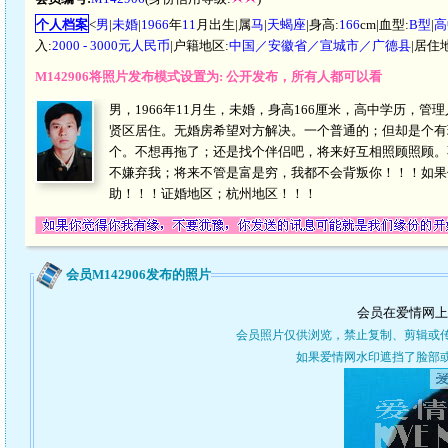
个人档案
<
男
|
未婚
|
1966
年
11
月出生|属
马
|
天蝎座
|身高:
166
cm|血型:
B型
|
高
入:
2000 - 3000元人民币
|户籍地区:
中国／安徽省／宣城市／广德县
|居住
M142906将照片发布模式设置为: 公开发布，所有人都可以看
男，1966年11月生，未婚，身高166厘米，高中学历，管理
贤区居住。无婚房希望对方解决。一个普通的；但却是个有
个。不想再拖了；还是找个伴侣吧，将来好互相照顾照顾。
不嫌弃我；将来不管是富是穷，我都不会背叛你！！！如果
助！！！证婚地区；杭州地区！！！
会员M142906发布的照片
会员在爱情网上
会员照片仅供浏览，禁止复制、剪辑或
如果爱情网水印遮挡了脸部