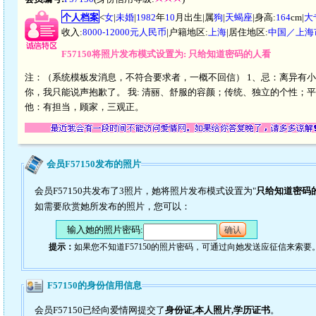
个人档案
<
女
|
未婚
|
1982
年
10
月出生|属
狗
|
天蝎座
|身高:
164
cm|
大
收入:
8000-12000元人民币
|户籍地区:
上海
|居住地区:
中国／上海
F57150将照片发布模式设置为: 只给知道密码的人看
注：（系统模板发消息，不符合要求者，一概不回信） 1、忌：离异有小
你，我只能说声抱歉了。 我: 清丽、舒服的容颜；传统、独立的个性；
他：有担当，顾家，三观正。
会员F57150发布的照片
会员F57150共发布了3照片，她将照片发布模式设置为"
只给知道密码
如需要欣赏她所发布的照片，您可以：
输入她的照片密码:
确认
提示：
如果您不知道F57150的照片密码，可通过向她发送应征信来索要
F57150的身份信用信息
会员F57150已经向爱情网提交了
身份证,本人照片,学历证书
。