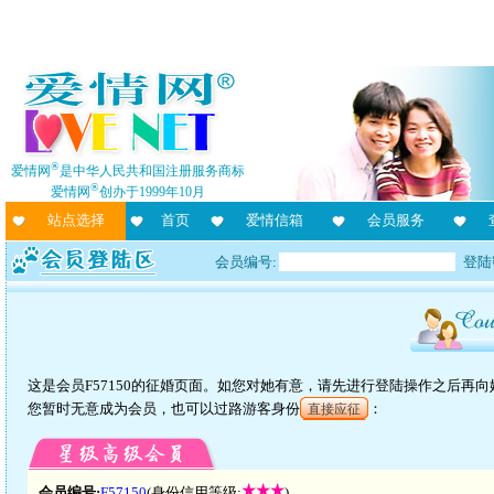
®
爱情网
是中华人民共和国注册服务商标
®
爱情网
创办于1999年10月
站点选择
首页
爱情信箱
会员服务
会员编号:
登陆
这是会员F57150的征婚页面。如您对她有意，请先进行登陆操作之后再
您暂时无意成为会员，也可以过路游客身份
：
直接应征
会员编号:
F57150
(身份信用等级:
)