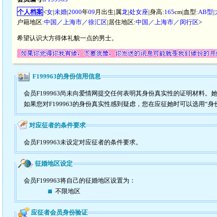
个人档案
<
女
|
未婚
|
2000
年
09
月出生|属
龙
|
处女座
|身高:
165
cm|血型:
AB型
|
户籍地区:
中国／上海市／徐汇区
|居住地区:
中国／上海市／闵行区
>
希望认识大方得体礼貌一点的男士。
F199963的身份信用信息
会员F199963尚未向爱情网提交任何表明其身份真实性的证明材料。
如果您对F199963的身份真实性感到疑虑，您在应征她时可以选用“身
对应征者的条件要求
会员F199963未设定对应征者的条件要求。
征婚地区设定
会员F199963将自己的征婚地区设置为：
不限地区
应征者会员身份验证