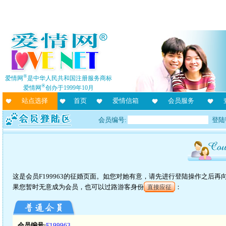
®
爱情网
是中华人民共和国注册服务商标
®
爱情网
创办于1999年10月
站点选择
首页
爱情信箱
会员服务
会员编号:
登陆
这是会员F199963的征婚页面。如您对她有意，请先进行登陆操作之后
果您暂时无意成为会员，也可以过路游客身份
：
直接应征
会员编号:
F199963