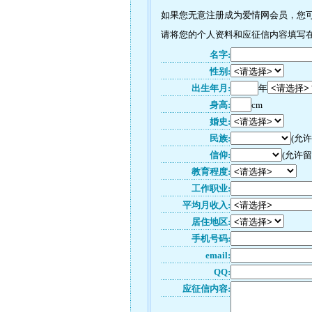
如果您无意注册成为爱情网会员，您可以
请将您的个人资料和应征信内容填写在如
名字:
性别:
出生年月:
年
身高:
cm
婚史:
民族:
(允
信仰:
(允许留
教育程度:
工作职业:
平均月收入:
居住地区:
手机号码:
email:
QQ:
应征信内容: