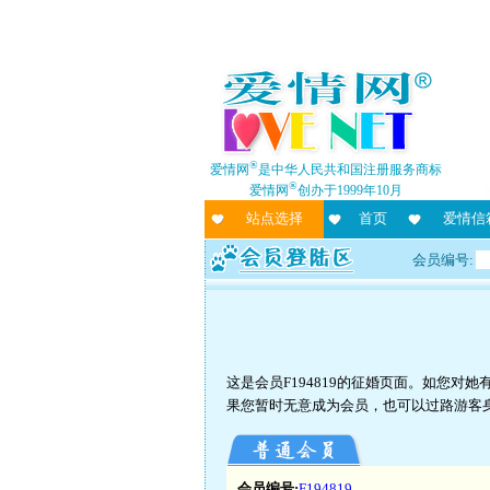
®
爱情网
是中华人民共和国注册服务商标
®
爱情网
创办于1999年10月
站点选择
首页
爱情信
会员编号:
这是会员F194819的征婚页面。如您
果您暂时无意成为会员，也可以过路游客
会员编号:
F194819