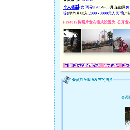
个人档案
<
女
|
离异
|
1975
年
03
月出生|属
兔
等)
|平均月收入:
2000 - 3000元人民币
|户
F194819将照片发布模式设置为: 公
会员F194819发布的照片
会员