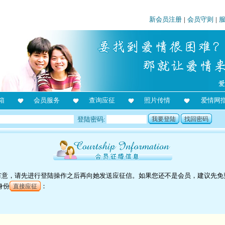
新会员注册
|
会员守则
|
箱
会员服务
查询应征
照片传情
爱情网
登陆密码:
我要登陆
找回密码
对她有意，请先进行登陆操作之后再向她发送应征信。如果您还不是会员，建议先免
身份
：
直接应征