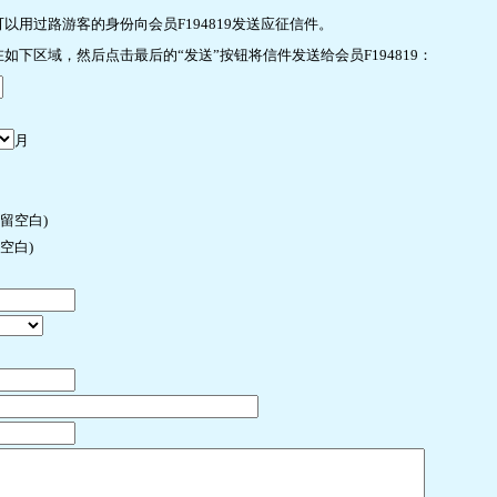
用过路游客的身份向会员F194819发送应征信件。
下区域，然后点击最后的“发送”按钮将信件发送给会员F194819：
月
许留空白)
空白)