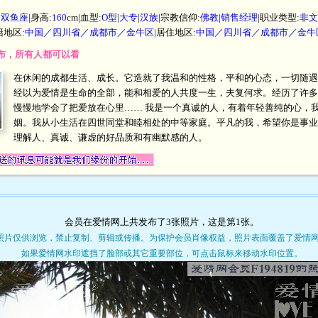
|
双鱼座
|身高:
160
cm|血型:
O型
|
大专
|
汉族
|宗教信仰:
佛教
|
销售经理
|职业类型:
非文
籍地区:
中国／四川省／成都市／金牛区
|居住地区:
中国／四川省／成都市／金牛
开发布，所有人都可以看
在休闲的成都生活、成长。它造就了我温和的性格，平和的心态，一切随遇
经以为爱情是生命的全部，能和相爱的人共度一生，夫复何求。经历了许多
慢慢地学会了把爱放在心里…… 我是一个真诚的人，有着年轻善纯的心，
姻。我从小生活在四世同堂和睦相处的中等家庭。平凡的我，希望你是事业
理解人、真诚、谦虚的好品质和有幽默感的人。
会员在爱情网上共发布了3张照片，这是第
1
张。
照片仅供浏览，禁止复制、剪辑或传播。为保护会员肖像权益，照片表面覆盖了爱情
如果爱情网水印遮挡了脸部或其它重要部位，可点击鼠标来移动水印位置。