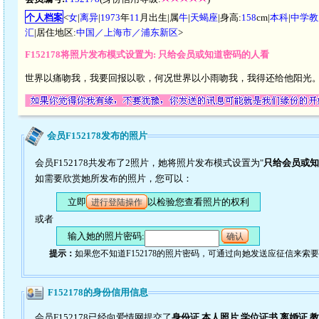
个人档案
<
女
|
离异
|
1973
年
11
月出生|属
牛
|
天蝎座
|身高:
158
cm|
本科
|
中学教
汇
|居住地区:
中国／上海市／浦东新区
>
F152178将照片发布模式设置为: 只给会员或知道密码的人看
世界以痛吻我，我要回报以歌，何况世界以小雨吻我，我得还给他阳光
会员F152178发布的照片
会员F152178共发布了2照片，她将照片发布模式设置为"
只给会员或知
如需要欣赏她所发布的照片，您可以：
立即
以检验您查看照片的权利
进行登陆操作
或者
输入她的照片密码:
确认
提示：
如果您不知道F152178的照片密码，可通过向她发送应征信来索
F152178的身份信用信息
会员F152178已经向爱情网提交了
身份证,本人照片,学位证书,离婚证,