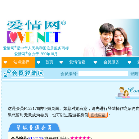
®
爱情网
是中华人民共和国注册服务商标
®
爱情网
创办于1999年10月
站点选择
首页
爱情信箱
会员服务
会员编号:
登陆
这是会员F152178的征婚页面。如您对她有意，请先进行登陆操作之后
果您暂时无意成为会员，也可以过路游客身份
：
直接应征
会员编号:
F152178
(身份信用等级:
)