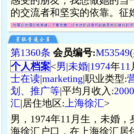
感受的朋友，我想做她的当
的交流者和坚实的依靠。征婚
第1360条
会员编号:
M53549
个人档案
<
男
|
未婚
|
1974
年
11
士在读
|
marketing
|职业类型:
划、推广等
|平均月收入:
200
汇
|居住地区:
上海徐汇
>
男，1974年11月生，未婚
海徐汇户口，在上海徐汇居