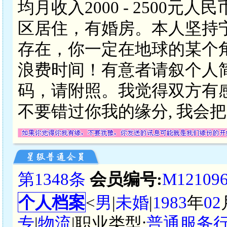
均月收入2000 - 2500
区居住，有婚房。本人坚持
存在，你一定在地球的某个
浪费时间！有意者请叙个人简
码，请附照。我觉得双方有
不要错过你我的缘分, 我会
第1348条
会员编号:
M12109
个人档案
<
男
|
未婚
|
1983
年
02
专
|
物流
|职业类型:
普通服务