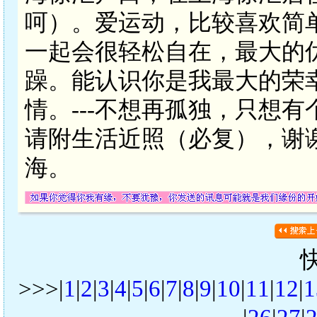
呵）。爱运动，比较喜欢简
一起会很轻松自在，最大的
躁。能认识你是我最大的荣
情。---不想再孤独，只想
请附生活近照（必复），谢谢
海。
>>>|
1
|
2
|
3
|
4
|
5
|
6
|
7
|
8
|
9
|
10
|
11
|
12
|
1