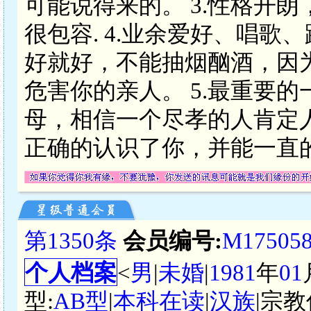
可能说得来的。 3.性格开
很包容. 4.业余爱好、唱
好就好，不能抽烟酗酒，因
危害你的亲人。 5.最重要
母，相信一个尽孝的人肯定
正确的认识了你，并能一直
第1350条
会员编号:
M17505
个人档案
<
男
|
未婚
|
1981
年
01
型:
AB型
|
本科在读
|
汉族
|宗教