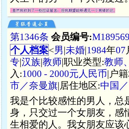
第1346条
会员编号:
M18956
个人档案
<
男
|
未婚
|
1984
年
07
专
|
汉族
|
教师
|职业类型:
教师
入:
1000 - 2000元人民币
|户籍
市／奈曼旗
|居住地区:
中国／
我是个比较感性的男人，总
身，只交过一个女朋友，感
生相爱的人。我女朋友应该