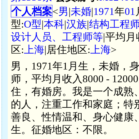
个人档案
<
男
|
未婚
|
1971
年
01
型:
O型
|
本科
|
汉族
|
结构工程
设计人员、工程师等
|平均月
区:
上海
|居住地区:
上海
>
男，1971年1月生，未婚，
师，平均月收入8000 - 1
住，有婚房。我是一个成熟
的人，注重工作和家庭；特
善良、性情温和、身心健康
生。征婚地区：不限。