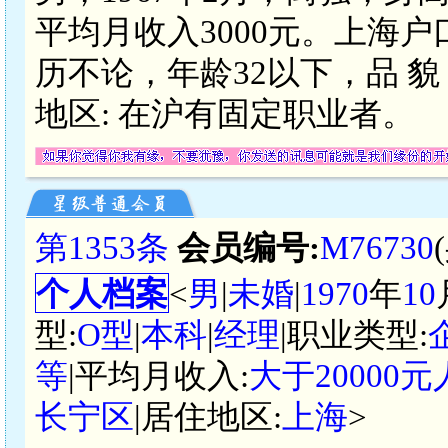
平均月收入3000元。上海户口
历不论，年龄32以下，品 貌
地区: 在沪有固定职业者。
第1353条
会员编号:
M76730
个人档案
<
男
|
未婚
|
1970
年
10
型:
O型
|
本科
|
经理
|职业类型:
等
|平均月收入:
大于20000
长宁区
|居住地区:
上海
>