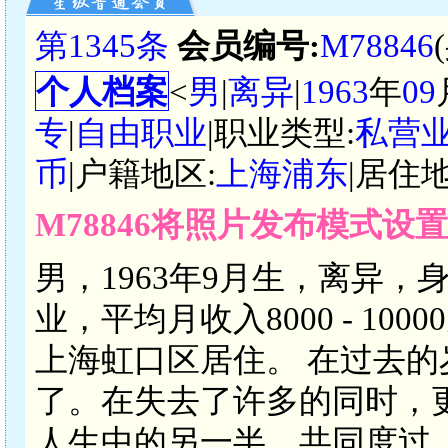
第1345条
会员编号:
M78846
个人档案
<
男
|
离异
|
1963
年
09
专
|
自由职业
|职业类型:
私营
币
|户籍地区:
上海浦东
|居住地
M78846将照片发布模式设
男，1963年9月生，离异，
业，平均月收入8000 - 1
上海虹口区居住。 在过去
了。在失去了许多的同时，
人生中的另一半，共同度过