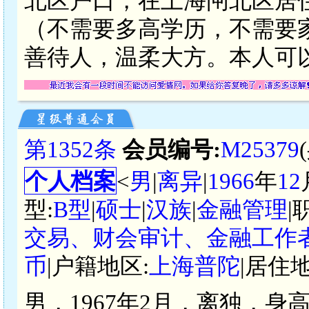
北区户口，在上海闸北区居住
（不需要多高学历，不需要
善待人，温柔大方。本人可
第1352条
会员编号:
M25379
个人档案
<
男
|
离异
|
1966
年
12
型:
B型
|
硕士
|
汉族
|
金融管理
|
交易、财会审计、金融工作
币
|户籍地区:
上海普陀
|居住地
男，1967年2月，离独，身