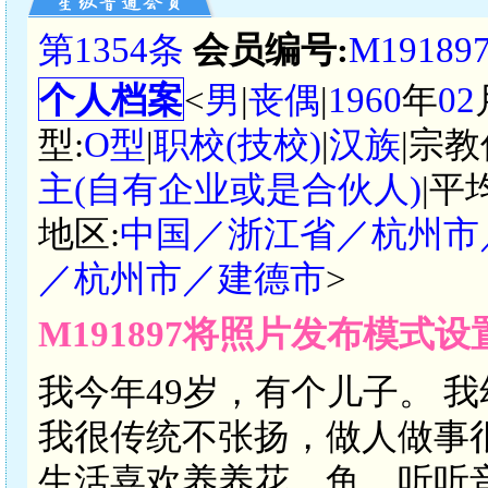
第1354条
会员编号:
M19189
个人档案
<
男
|
丧偶
|
1960
年
02
型:
O型
|
职校(技校)
|
汉族
|宗教
主(自有企业或是合伙人)
|平
地区:
中国／浙江省／杭州市
／杭州市／建德市
>
M191897将照片发布模式
我今年49岁，有个儿子。 
我很传统不张扬，做人做事
生活喜欢养养花、鱼、听听