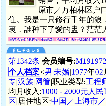
销售，平均月收入10
原市／万柏林区户
住。我是一只修行千年的狼
裏，誰种下了愛的盅？茫茫
第1342条
会员编号:
M19197
个人档案
<
男
|
未婚
|
1977
年
02
专
|
汉族
|
网管
|职业类型:
工程
均月收入:
1000 - 2000元人
区
|居住地区:
中国／上海市／