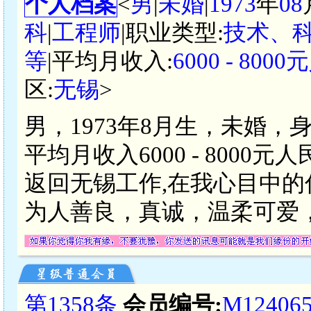
个人档案
<
男
|
未婚
|
1973
年
08
科
|
工程师
|职业类型:
技术、
等
|平均月收入:
6000 - 800
区:
无锡
>
男，1973年8月生，未婚，
平均月收入6000 - 800
返回无锡工作,在我心目中
为人善良，真诚，温柔可爱，
第1358条
会员编号:
M12406