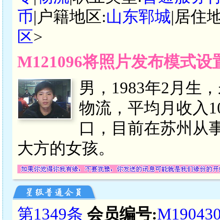
币
|户籍地区:
山东郓城
|居住地
区
>
M121096将照片发布模式
男，1983年2月生
物流，平均月收入10
口，目前在苏州从
大方的女孩。
第1349条
会员编号:
M19043