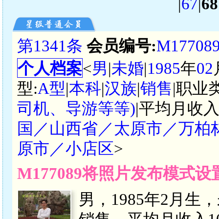
|
67
|
68
第1341条
会员编号:
M17708
个人档案
<
男
|
未婚
|
1985
年
02
型:
A型
|
本科
|
汉族
|
销售
|职业
司机、导游等等)
|平均月收入
国／山西省／太原市／万柏
原市／小店区
>
M177089将照片发布模式
男，1985年2月生