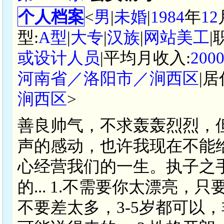
个人档案
<
男
|
未婚
|
1984
年
12
型:
A型
|
大专
|
汉族
|
网站美工
|
或设计人员
|平均月收入:
200
河南省／洛阳市／涧西区
|居
涧西区
>
善良帅气，不求轰轰烈烈，
声的感动，也许我现在不能
心经营我们的一生。执子之
的... 1.不需要你太漂亮，
不要差太多，3-5岁都可以