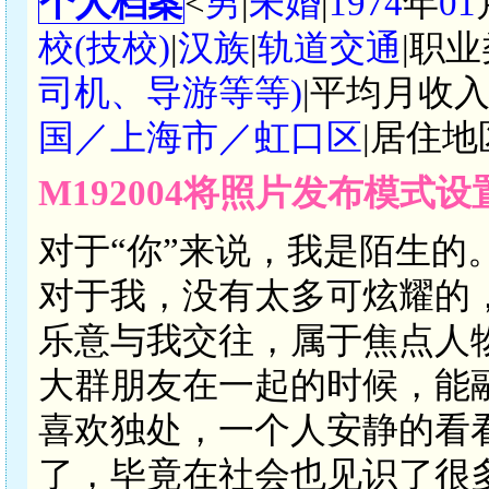
个人档案
<
男
|
未婚
|
1974
年
01
校(技校)
|
汉族
|
轨道交通
|职业
司机、导游等等)
|平均月收入
国／上海市／虹口区
|居住地
M192004将照片发布模式
对于“你”来说，我是陌生的
对于我，没有太多可炫耀的
乐意与我交往，属于焦点人
大群朋友在一起的时候，能
喜欢独处，一个人安静的看
了，毕竟在社会也见识了很