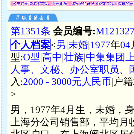
第1351条
会员编号:
M12132
个人档案
<
男
|
未婚
|
1977
年
04
型:
O型
|
高中
|
壮族
|
中集集团
人事、文秘、办公室职员、
入:
2000 - 3000元人民币
|户籍
>
男，1977年4月生，未婚，
上海分公司销售部，平均月收入2