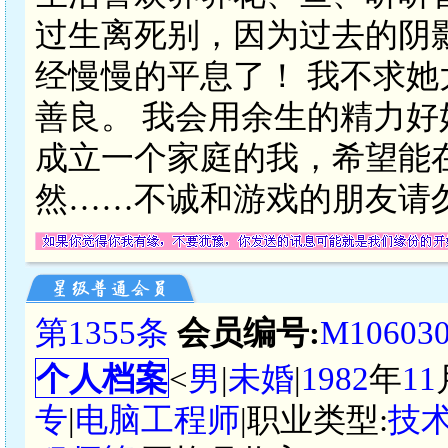
过生离死别，因为过去的阴
经慢慢的平息了！ 我不求
善良。 我会用余生的精力好
成立一个家庭的我，希望能
然……不诚和游戏的朋友请
第1355条
会员编号:
M10603
个人档案
<
男
|
未婚
|
1982
年
11
专
|
电脑工程师
|职业类型:
技