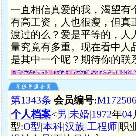
一直相信真爱的我，渴望有
有高工资，人也很瘦，但真
渡过的么？爱是平等的，人
量究竟有多重。现在看中人
是其中一个呢？期待你的联
第1343条
会员编号:
M17250
个人档案
<
男
|
未婚
|
1972
年
04
型:
O型
|
本科
|
汉族
|
工程师
|职